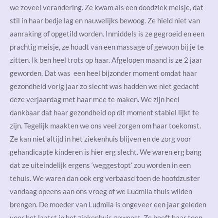
we zoveel verandering. Ze kwam als een doodziek meisje, dat
stil in haar bedje lag en nauwelijks bewoog. Ze hield niet van
aanraking of opgetild worden. Inmiddels is ze gegroeid en een
prachtig meisje, ze houdt van een massage of gewoon bij je te
zitten. Ik ben heel trots op haar. Afgelopen maand is ze 2 jaar
geworden. Dat was een heel bijzonder moment omdat haar
gezondheid vorig jaar zo slecht was hadden we niet gedacht
deze verjaardag met haar mee te maken. We zijn heel
dankbaar dat haar gezondheid op dit moment stabiel lijkt te
zijn. Tegelijk maakten we ons veel zorgen om haar toekomst.
Ze kan niet altijd in het ziekenhuis blijven en de zorg voor
gehandicapte kinderen is hier erg slecht. We waren erg bang
dat ze uiteindelijk ergens ‘weggestopt’ zou worden in een
tehuis. We waren dan ook erg verbaasd toen de hoofdzuster
vandaag opeens aan ons vroeg of we Ludmila thuis wilden
brengen. De moeder van Ludmila is ongeveer een jaar geleden
voor het laatst in het ziekenhuis geweest. Ze heeft haar toen