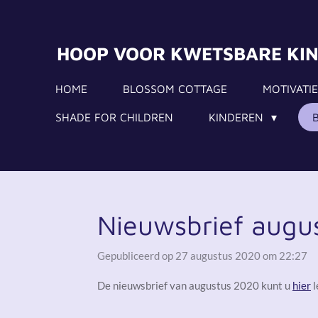
Ga
direct
HOOP VOOR KWETSBARE KI
naar
de
HOME
BLOSSOM COTTAGE
MOTIVATIE
hoofdinhoud
SHADE FOR CHILDREN
KINDEREN
Nieuwsbrief augu
Gepubliceerd op 27 augustus 2020 om 22:27
De nieuwsbrief van augustus 2020 kunt u
hier
l