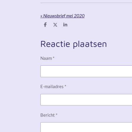
«
Nieuwsbrief mei 2020
D
D
S
e
e
h
l
e
a
e
l
r
Reactie plaatsen
n
e
Naam *
E-mailadres *
Bericht *