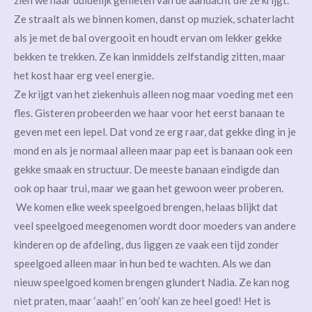
zien we haar duidelijk genieten van de aandacht die ze krijgt.
Ze straalt als we binnen komen, danst op muziek, schaterlacht
als je met de bal overgooit en houdt ervan om lekker gekke
bekken te trekken. Ze kan inmiddels zelfstandig zitten, maar
het kost haar erg veel energie.
Ze krijgt van het ziekenhuis alleen nog maar voeding met een
fles. Gisteren probeerden we haar voor het eerst banaan te
geven met een lepel. Dat vond ze erg raar, dat gekke ding in je
mond en als je normaal alleen maar pap eet is banaan ook een
gekke smaak en structuur. De meeste banaan eindigde dan
ook op haar trui, maar we gaan het gewoon weer proberen.
We komen elke week speelgoed brengen, helaas blijkt dat
veel speelgoed meegenomen wordt door moeders van andere
kinderen op de afdeling, dus liggen ze vaak een tijd zonder
speelgoed alleen maar in hun bed te wachten. Als we dan
nieuw speelgoed komen brengen glundert Nadia. Ze kan nog
niet praten, maar ‘aaah!’ en ‘ooh’ kan ze heel goed! Het is