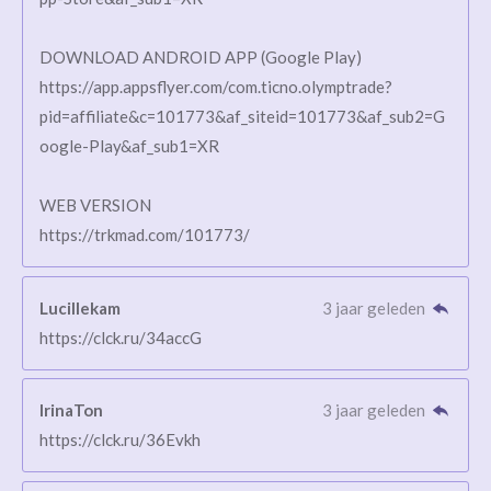
DOWNLOAD ANDROID APP (Google Play)
https://app.appsflyer.com/com.ticno.olymptrade?
pid=affiliate&c=101773&af_siteid=101773&af_sub2=G
oogle-Play&af_sub1=XR
WEB VERSION
https://trkmad.com/101773/
Lucillekam
3 jaar geleden
https://clck.ru/34accG
IrinaTon
3 jaar geleden
https://clck.ru/36Evkh