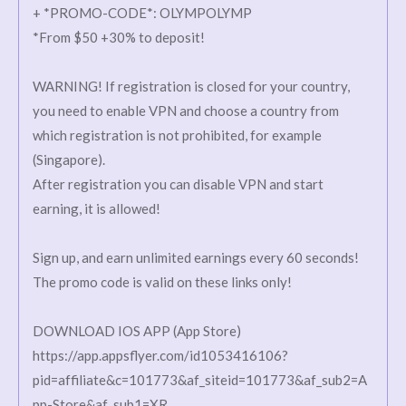
+ *PROMO-CODE*: OLYMPOLYMP
*From $50 +30% to deposit!
WARNING! If registration is closed for your country,
you need to enable VPN and choose a country from
which registration is not prohibited, for example
(Singapore).
After registration you can disable VPN and start
earning, it is allowed!
Sign up, and earn unlimited earnings every 60 seconds!
The promo code is valid on these links only!
DOWNLOAD IOS APP (App Store)
https://app.appsflyer.com/id1053416106?
pid=affiliate&c=101773&af_siteid=101773&af_sub2=A
pp-Store&af_sub1=XR