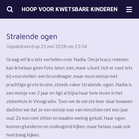
Ga
HOOP VOOR KWETSBARE KINDEREN
direct
naar
de
Stralende ogen
hoofdinhoud
Gepubliceerd op 25 mei 2018 om 13:54
Graag wil ik u iets vertellen over Nadia. Om privacy redenen
kan ik helaas geen foto laten zien, maar u kunt zich er vast iets
bij voorstellen: een broodmager, maar mooi meisje met
prachtige grote bruine, steeds vaker stralende, ogen. Nadia is
een meisje van 2 jaar en ligt al bijna haar hele leven in het
ziekenhuis in Vinogradiv. Toen we de eerste keer daar kwamen
dachten we dat ze een meisje was van misschien net een jaar
oud. Ze kon niet zitten en maakte weinig geluid. Haar ogen
kunnen glunderen en ondeugend kijken, maar helaas vaak ook
heel bang kijken.